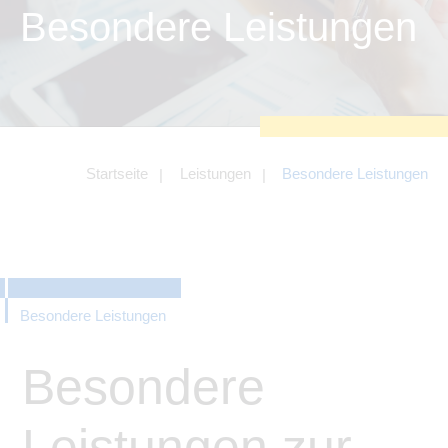
zu sichern.
Besondere Leistungen
Tracking- und Targeting-Cookies
Diese Cookies sind erforderlich, um
unsere Website auf Ihre Bedürfnisse hin
zu optimieren. Hierzu gehört eine
bedarfsgerechte Gestaltung und
fortlaufende Verbesserung unseres
Angebotes einschließlich der
Verknüpfung zu Social-Media-
Angeboten von z.B. Facebook und
Startseite
Leistungen
Besondere Leistungen
LinkedIn.
Betreibercookies
Diese Cookies sind erforderlich, um z.B.
Google Maps zu nutzen oder
eingebettete Videos abspielen zu
können.
Besondere Leistungen
Besondere
Leistungen zur