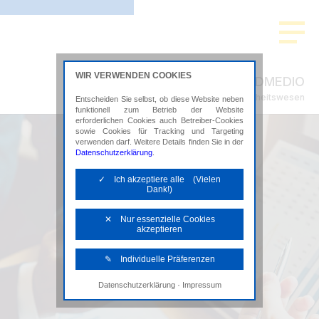
WIR VERWENDEN COOKIES
ADMEDIO
Steuerberatung im Gesundheitswesen
Entscheiden Sie selbst, ob diese Website neben
funktionell zum Betrieb der Website
erforderlichen Cookies auch Betreiber-Cookies
sowie Cookies für Tracking und Targeting
verwenden darf. Weitere Details finden Sie in der
Datenschutzerklärung
.
✓ Ich akzeptiere alle (Vielen
Dank!)
✕ Nur essenzielle Cookies
akzeptieren
✎ Individuelle Präferenzen
·
Datenschutzerklärung
Impressum
Notwendige Cookies
Diese Cookies sind erforderlich, um die
grundlegende Funktionalität der Website