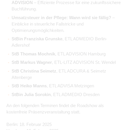
ADVISION
– Effiziente Prozesse für eine zukunftssichere
Buchführung.
Umsatzsteuer in der Pflege: Wann wird sie fällig?
–
Einblicke in steuerliche Fallstricke und
Optimierungsmöglichkeiten.
StBin Franziska Grunske
, ETL ADMEDIO Berlin-
Adlershof
StB Thomas Mochnik
, ETL ADVISION Hamburg
StB Markus Wagner
, ETL-LITZ ADVISION St. Wendel
StB Christina Seimetz
, ETL ADCURA & Seimetz
Altenberge
StB Heiko Manns
, ETL ADVISA Metzingen
StBin Julia Sorokin
, ETL ADMEDIO Dresden
An den folgenden Terminen findet die Roadshow als
kostenfreie Präsenzveranstaltung statt.
Berlin: 18. Februar 2025