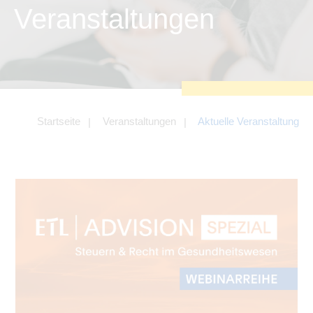
zu sichern.
Veranstaltungen
Tracking- und Targeting-Cookies
Diese Cookies sind erforderlich, um
unsere Website auf Ihre Bedürfnisse hin
zu optimieren. Hierzu gehört eine
bedarfsgerechte Gestaltung und
fortlaufende Verbesserung unseres
Angebotes einschließlich der
Verknüpfung zu Social-Media-
Angeboten von z.B. Facebook und
Startseite
Veranstaltungen
Aktuelle Veranstaltung
LinkedIn.
Betreibercookies
Diese Cookies sind erforderlich, um z.B.
Google Maps zu nutzen oder
eingebettete Videos abspielen zu
können.