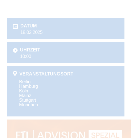
DATUM
18.02.2025
UHRZEIT
10:00
VERANSTALTUNGSORT
Berlin
Hamburg
Köln
Mainz
Stuttgart
München