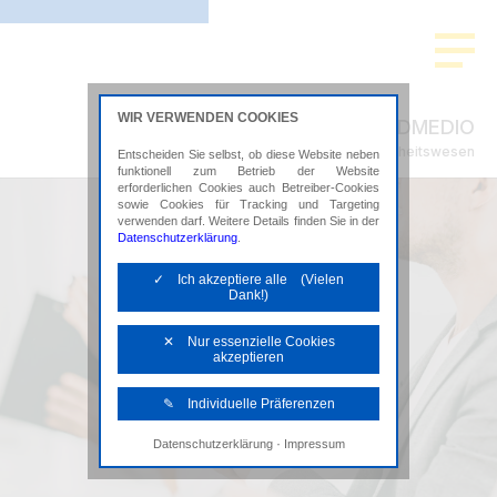
WIR VERWENDEN COOKIES
ADMEDIO
Steuerberatung im Gesundheitswesen
Entscheiden Sie selbst, ob diese Website neben
funktionell zum Betrieb der Website
erforderlichen Cookies auch Betreiber-Cookies
sowie Cookies für Tracking und Targeting
verwenden darf. Weitere Details finden Sie in der
Datenschutzerklärung
.
✓ Ich akzeptiere alle (Vielen
Dank!)
✕ Nur essenzielle Cookies
akzeptieren
✎ Individuelle Präferenzen
·
Datenschutzerklärung
Impressum
Notwendige Cookies
Diese Cookies sind erforderlich, um die
grundlegende Funktionalität der Website